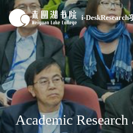
i-DeskResear
Academic Research 