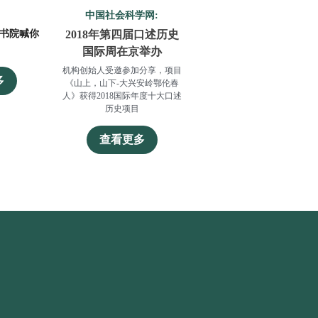
：
中国社会科学网:
书院喊你
2018年第四届口述历史
国际周在京举办
机构创始人受邀参加分享，项目
多
《山上，山下-大兴安岭鄂伦春
人》获得2018国际年度十大口述
历史项目
查看更多